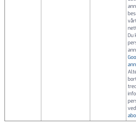
ann
bes
vår
net
Du 
per
ann
Goo
ann
Alt
bor
tre
inf
per
ved
abo