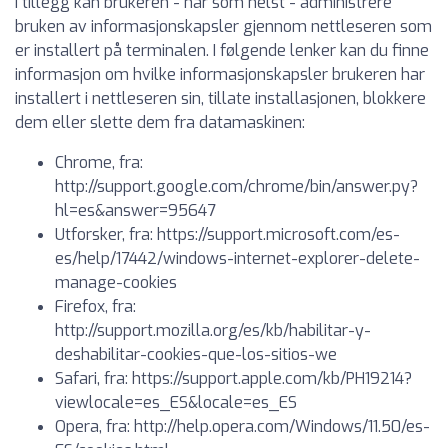
I tillegg kan brukeren - når som helst - administrere
bruken av informasjonskapsler gjennom nettleseren som
er installert på terminalen. I følgende lenker kan du finne
informasjon om hvilke informasjonskapsler brukeren har
installert i nettleseren sin, tillate installasjonen, blokkere
dem eller slette dem fra datamaskinen:
Chrome, fra:
http://support.google.com/chrome/bin/answer.py?
hl=es&answer=95647
Utforsker, fra: https://support.microsoft.com/es-
es/help/17442/windows-internet-explorer-delete-
manage-cookies
Firefox, fra:
http://support.mozilla.org/es/kb/habilitar-y-
deshabilitar-cookies-que-los-sitios-we
Safari, fra: https://support.apple.com/kb/PH19214?
viewlocale=es_ES&locale=es_ES
Opera, fra: http://help.opera.com/Windows/11.50/es-