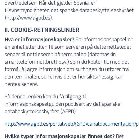
overtredelsen. Når det gjelder Spania, er
tilsynsmyndigheten det spanske databeskyttelsesbyrået
(http://www.agpd.es).
II. COOKIE-RETNINGSLINJER
Hva er informasjonskapsler?
En informasjonskapsel er
en enhet eller liten fil som serveren på dette nettstedet
sender til nettleseren på terminalen (datamaskin,
smarttelefon, nettbrett osv.) som du kobler til, med det
formål å lagre informasjon om surfingen du utfører fra
den terminalen, som, hvis det er hensiktsmessig, kan
hentes senere.
På denne lenken kan du få tilgang til
informasjonskapselguiden publisert av det spanske
databeskyttelsesbyrået (AEPD):
http://www.agpd.es/portalwebAGPD/canaldocumentacion/p
Hvilke typer informasjonskapsler finnes det?
Det