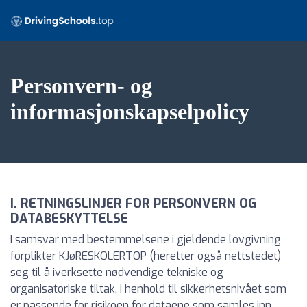
Personvern- og
informasjonskapselpolicy
I. RETNINGSLINJER FOR PERSONVERN OG
DATABESKYTTELSE
I samsvar med bestemmelsene i gjeldende lovgivning
forplikter KJøRESKOLERTOP (heretter også nettstedet)
seg til å iverksette nødvendige tekniske og
organisatoriske tiltak, i henhold til sikkerhetsnivået som
er passende for risikoen for dataene som samles inn.