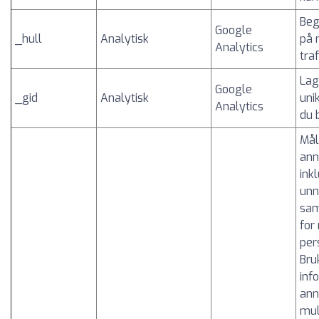
Beg
Google
_hull
Analytisk
på 
Analytics
traf
Lag
Google
_gid
Analytisk
uni
Analytics
du 
Mål
ann
ink
unn
sam
for
per
Bru
inf
ann
mul