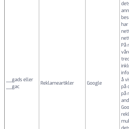
det
ann
bes
har
net
net
På 
vår
tre
ink
inf
__gads eller
å v
Reklameartikler
Google
__gac
på 
på 
and
Goo
rek
mul
det