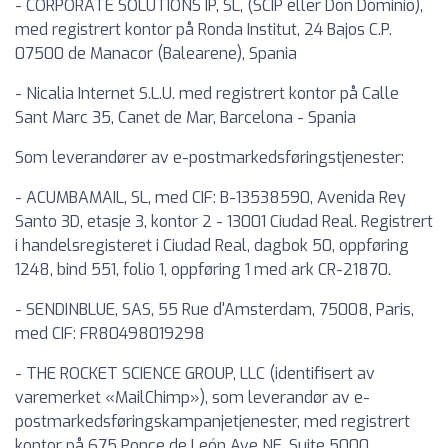
- CORPORATE SOLUTIONS IP, SL, (SCIP eller Don Dominio),
med registrert kontor på Ronda Institut, 24 Bajos C.P.
07500 de Manacor (Balearene), Spania
- Nicalia Internet S.L.U. med registrert kontor på Calle
Sant Marc 35, Canet de Mar, Barcelona - Spania
Som leverandører av e-postmarkedsføringstjenester:
- ACUMBAMAIL, SL, med CIF: B-13538590, Avenida Rey
Santo 3D, etasje 3, kontor 2 - 13001 Ciudad Real. Registrert
i handelsregisteret i Ciudad Real, dagbok 50, oppføring
1248, bind 551, folio 1, oppføring 1 med ark CR-21870.
- SENDINBLUE, SAS, 55 Rue d'Amsterdam, 75008, Paris,
med CIF: FR80498019298
- THE ROCKET SCIENCE GROUP, LLC (identifisert av
varemerket «MailChimp»), som leverandør av e-
postmarkedsføringskampanjetjenester, med registrert
kontor på 675 Ponce de León Ave NE, Suite 5000,