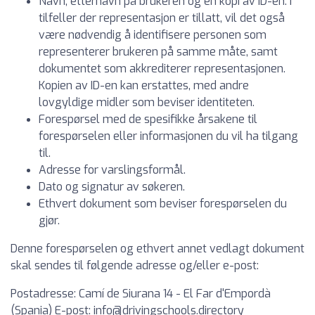
Navn, etternavn på brukeren og en kopi av ID-en. I
tilfeller der representasjon er tillatt, vil det også
være nødvendig å identifisere personen som
representerer brukeren på samme måte, samt
dokumentet som akkrediterer representasjonen.
Kopien av ID-en kan erstattes, med andre
lovgyldige midler som beviser identiteten.
Forespørsel med de spesifikke årsakene til
forespørselen eller informasjonen du vil ha tilgang
til.
Adresse for varslingsformål.
Dato og signatur av søkeren.
Ethvert dokument som beviser forespørselen du
gjør.
Denne forespørselen og ethvert annet vedlagt dokument
skal sendes til følgende adresse og/eller e-post:
Postadresse: Camí de Siurana 14 - El Far d'Empordà
(Spania) E-post:
info@drivingschools.directory