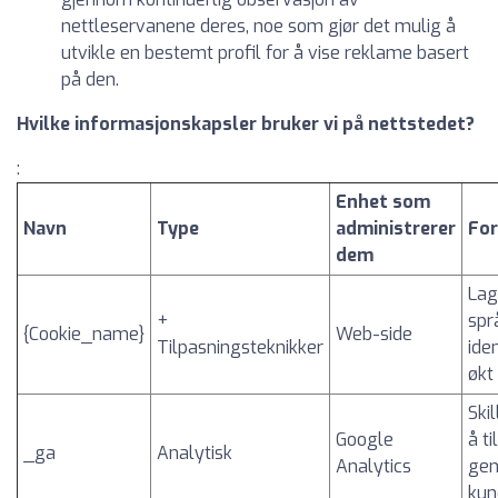
nettleservanene deres, noe som gjør det mulig å
utvikle en bestemt profil for å vise reklame basert
på den.
Hvilke informasjonskapsler bruker vi på nettstedet?
:
Enhet som
Navn
Type
administrerer
Fo
dem
Lag
+
spr
{Cookie_name}
Web-side
Tilpasningsteknikker
ide
økt
Ski
Google
å ti
_ga
Analytisk
Analytics
gen
kun