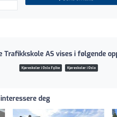
e Trafikkskole AS vises i følgende op
Kjøreskoler i Oslo Fylke
Kjøreskoler i Oslo
 interessere deg