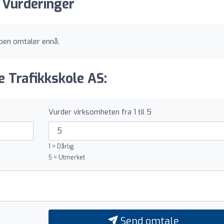
: Vurderinger
noen omtaler ennå.
e Trafikkskole AS:
Vurder virksomheten fra 1 til 5
1 = Dårlig
5 = Utmerket
Send omtale