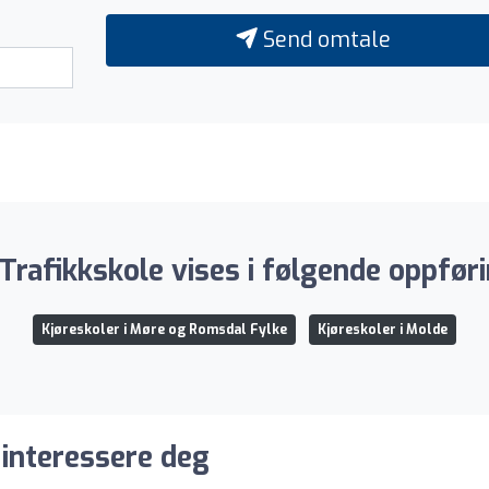
Send omtale
 Trafikkskole vises i følgende oppføri
Kjøreskoler i Møre og Romsdal Fylke
Kjøreskoler i Molde
 interessere deg