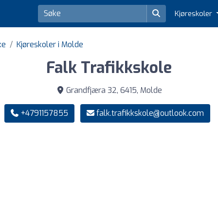
Kjøreskoler
ke
Kjøreskoler i Molde
Falk Trafikkskole
Grandfjæra 32, 6415, Molde
+4791157855
falk.trafikkskole@outlook.com