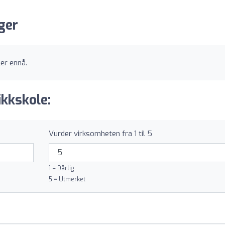
ger
er ennå.
ikkskole:
Vurder virksomheten fra 1 til 5
1 = Dårlig
5 = Utmerket