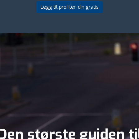
Legg til profilen din gratis
Den største guiden ti