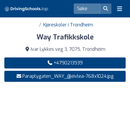
Kjøreskoler i Trondheim
Way Trafikkskole
Ivar Lykkes veg 3, 7075, Trondheim
+4790213939
Paraplygaten_WAY_@eivlea-768x1024.jpg