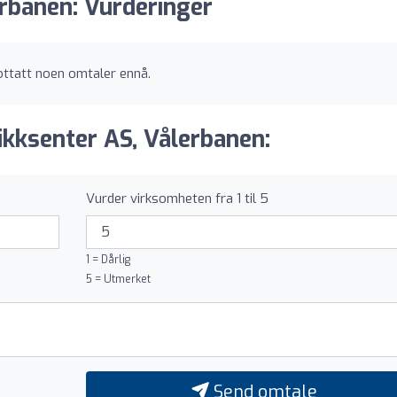
rbanen: Vurderinger
ottatt noen omtaler ennå.
kksenter AS, Vålerbanen:
Vurder virksomheten fra 1 til 5
1 = Dårlig
5 = Utmerket
Send omtale