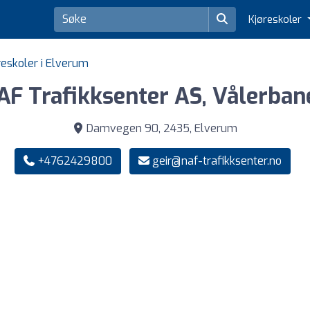
Kjøreskoler
reskoler i Elverum
AF Trafikksenter AS, Vålerban
Damvegen 90, 2435, Elverum
+4762429800
geir@naf-trafikksenter.no