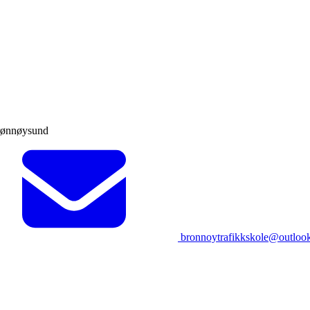
rønnøysund
bronnoytrafikkskole@outloo