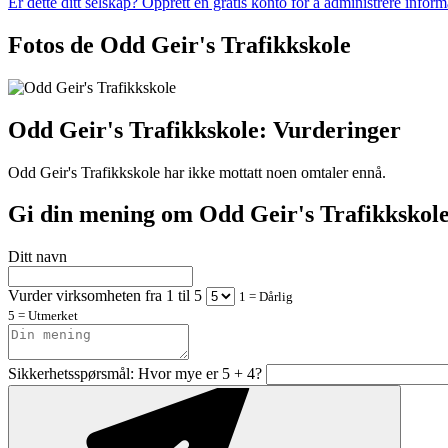
Er dette ditt selskap? Opprett en gratis konto for å administrere infor
Fotos de Odd Geir's Trafikkskole
Odd Geir's Trafikkskole: Vurderinger
Odd Geir's Trafikkskole har ikke mottatt noen omtaler ennå.
Gi din mening om Odd Geir's Trafikkskole
Ditt navn
Vurder virksomheten fra 1 til 5
1 = Dårlig
5 = Utmerket
Sikkerhetsspørsmål: Hvor mye er 5 + 4?