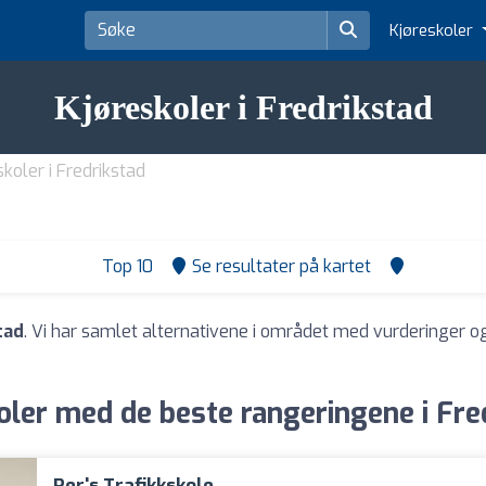
Kjøreskoler
Kjøreskoler i Fredrikstad
skoler i Fredrikstad
Top 10
Se resultater på kartet
tad
. Vi har samlet alternativene i området med vurderinger og
oler med de beste rangeringene i Fre
Per's Trafikkskole