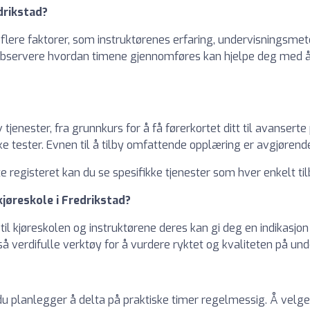
drikstad?
 flere faktorer, som instruktørenes erfaring, undervisningsme
observere hvordan timene gjennomføres kan hjelpe deg med å f
tjenester, fra grunnkurs for å få førerkortet ditt til avanserte 
ikke tester. Evnen til å tilby omfattende opplæring er avgjørend
e registeret kan du se spesifikke tjenester som hver enkelt tilb
jøreskole i Fredrikstad?
til kjøreskolen og instruktørene deres kan gi deg en indikasjo
så verdifulle verktøy for å vurdere ryktet og kvaliteten på und
du planlegger å delta på praktiske timer regelmessig. Å velge 