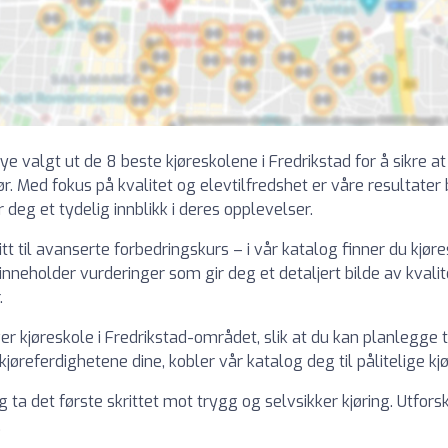
ye valgt ut de 8 beste kjøreskolene i Fredrikstad for å sikre 
ør. Med fokus på kvalitet og elevtilfredshet er våre resultater
r deg et tydelig innblikk i deres opplevelser.
tt til avanserte forbedringskurs – i vår katalog finner du kjør
l inneholder vurderinger som gir deg et detaljert bilde av kva
.
hver kjøreskole i Fredrikstad-området, slik at du kan planlegge 
kjøreferdighetene dine, kobler vår katalog deg til pålitelige k
 ta det første skrittet mot trygg og selvsikker kjøring. Utfor
.