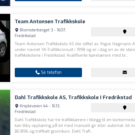
Team Antonsen Trafikkskole
Blomsterberget 3 - 1607,
Fredrikstad
Team Antonsen Trafikkskole AS ble stiftet av Yngve Hagmann 
under navnet YA-Trafikkconsult i 1998 og er i dag en av de stør
trafikkskolene i Fredrikstad. Kvalifiserte kjørelærere med br...
Se telefon
Dahl Trafikkskole AS, Trafikkskole I Fredrikstad
Knipleveien 44 - 1613,
Fredrikstad
Dahl Trafikkskole har tre trafikklærere i tillegg til en kontormeda
kan tilby opplæring på bil med manuelt gir eller automat, bil 
BE/B96 og trafikalt grunnkurs. Dahl Trafi...