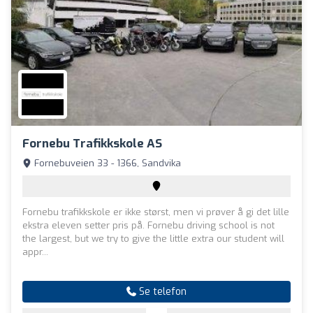
Fornebu Trafikkskole AS
Fornebuveien 33 - 1366, Sandvika
Fornebu trafikkskole er ikke størst, men vi prøver å gi det lille
ekstra eleven setter pris på. Fornebu driving school is not
the largest, but we try to give the little extra our student will
appr...
Se telefon