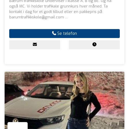
Bærum trafikkskole underviser i klasse A, B og BE. Og nå
også MC. Vi holder trafikale grunnkurs hver måned. Ta
kontakt i dag for et godt tilbud eller en pakkepris på
barumtrafikkskole@gmail.com
...
Se telefon