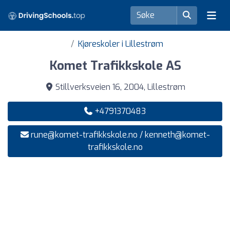
Kjøreskoler i Lillestrøm
Komet Trafikkskole AS
Stillverksveien 16, 2004, Lillestrøm
+4791370483
rune@komet-trafikkskole.no
/
kenneth@komet-
trafikkskole.no