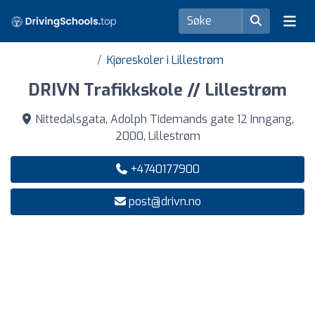
Kjøreskoler i Lillestrøm
DRIVN Trafikkskole // Lillestrøm
Nittedalsgata, Adolph Tidemands gate 12 Inngang,
2000, Lillestrøm
+4740177900
post@drivn.no