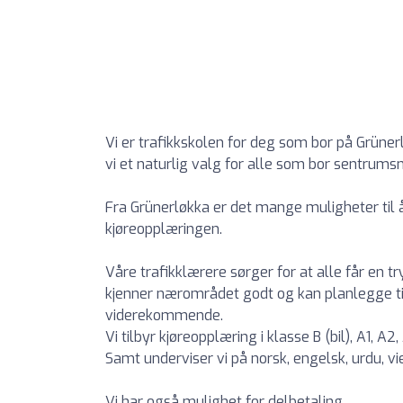
Vi er trafikkskolen for deg som bor på Grüner
vi et naturlig valg for alle som bor sentrums
Fra Grünerløkka er det mange muligheter til å 
kjøreopplæringen.
Våre trafikklærere sørger for at alle får en 
kjenner nærområdet godt og kan planlegge ti
viderekommende.
Vi tilbyr kjøreopplæring i klasse B (bil), A1, A
Samt underviser vi på norsk, engelsk, urdu, vi
Vi har også mulighet for delbetaling.