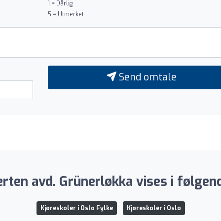
1 = Dårlig
5 = Utmerket
Send omtale
rten avd. Grünerløkka vises i følgen
Kjøreskoler i Oslo Fylke
Kjøreskoler i Oslo