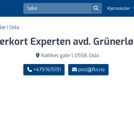
Kjøreskoler
ler i Oslo
erkort Experten avd. Grünerl
Rathkes gate 1, 0558, Oslo
+4797615151
post@fkx.no