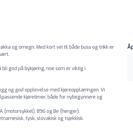
Åp
løkka og omegn. Med kort vei til både buss og trikk er
nært.
bli god på bykjøring, noe som er viktig i
trygg og god opplevelse med kjøreopplæringen. Vi
lpassende kjøretimer, både for nybegynnere og
2, A (motorsykkel), B96 og Be (henger).
etnamesisk, tysk, slovakisk og tsjekkisk.