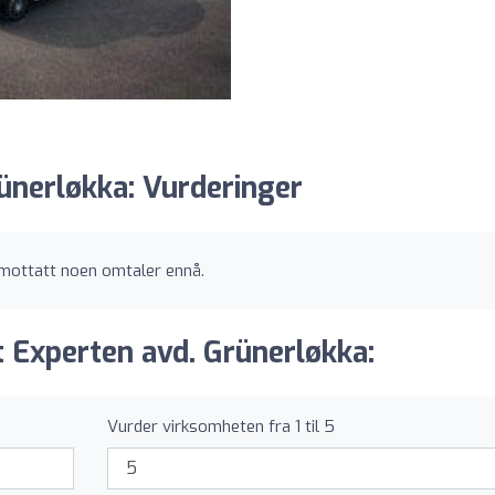
ünerløkka: Vurderinger
 mottatt noen omtaler ennå.
 Experten avd. Grünerløkka:
Vurder virksomheten fra 1 til 5