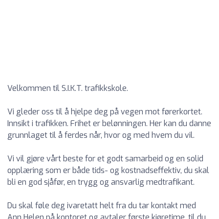
Velkommen til S.I.K.T. trafikkskole.
Vi gleder oss til å hjelpe deg på vegen mot førerkortet.
Innsikt i trafikken. Frihet er belønningen. Her kan du danne
grunnlaget til å ferdes når, hvor og med hvem du vil.
Vi vil gjøre vårt beste for et godt samarbeid og en solid
opplæring som er både tids- og kostnadseffektiv, du skal
bli en god sjåfør, en trygg og ansvarlig medtrafikant.
Du skal føle deg ivaretatt helt fra du tar kontakt med
Ann Helen på kontoret og avtaler første kjøretime, til du