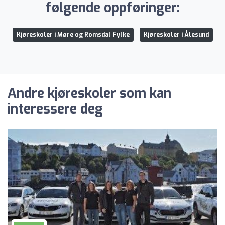
følgende oppføringer:
Kjøreskoler i Møre og Romsdal Fylke
Kjøreskoler i Ålesund
Andre kjøreskoler som kan
interessere deg