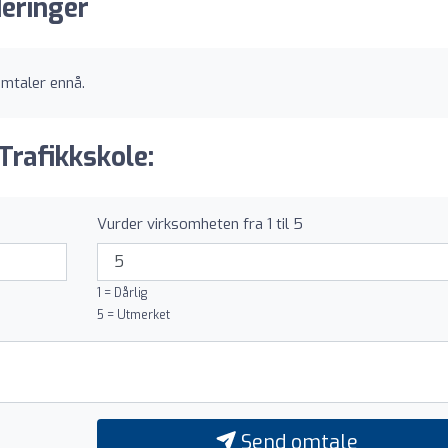
eringer
omtaler ennå.
Trafikkskole:
Vurder virksomheten fra 1 til 5
1 = Dårlig
5 = Utmerket
Send omtale