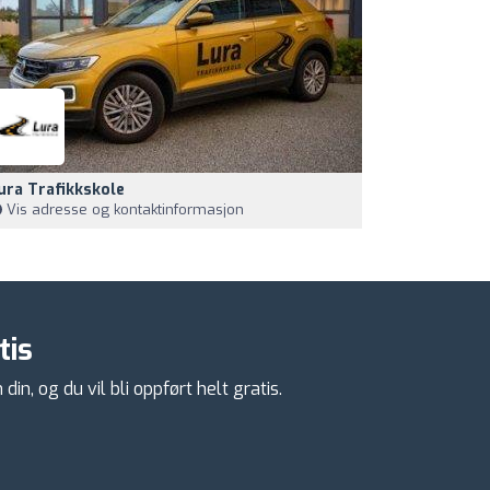
ura Trafikkskole
Vis adresse og kontaktinformasjon
tis
n, og du vil bli oppført helt gratis.