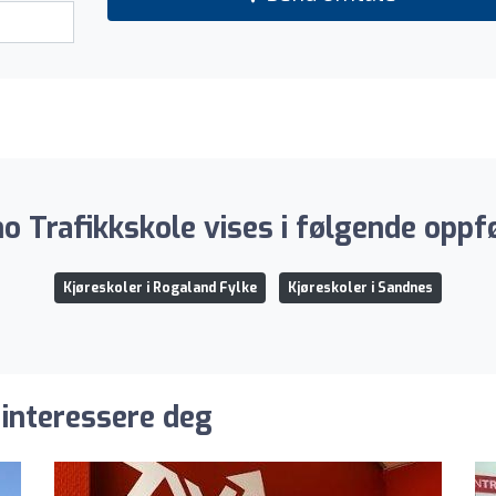
o Trafikkskole vises i følgende oppfø
Kjøreskoler i Rogaland Fylke
Kjøreskoler i Sandnes
 interessere deg