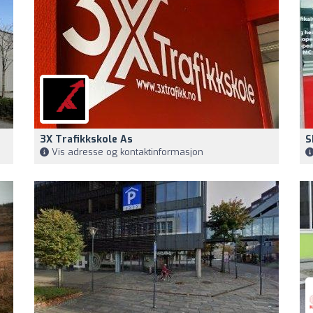
3X Trafikkskole As
S
Vis adresse og kontaktinformasjon