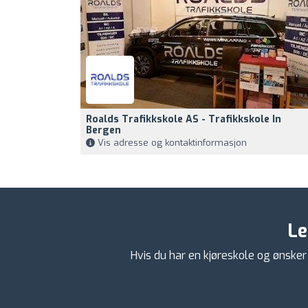
Roalds Trafikkskole AS - Trafikkskole In
Bergen
Vis adresse og kontaktinformasjon
Le
Hvis du har en kjøreskole og ønsker 