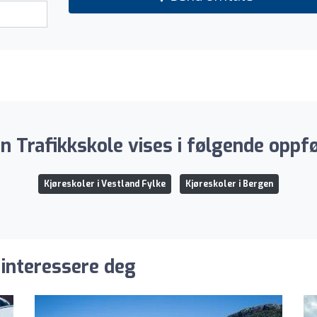
n Trafikkskole vises i følgende oppfø
Kjøreskoler i Vestland Fylke
Kjøreskoler i Bergen
 interessere deg