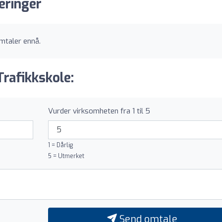
eringer
mtaler ennå.
rafikkskole:
Vurder virksomheten fra 1 til 5
1 = Dårlig
5 = Utmerket
Send omtale